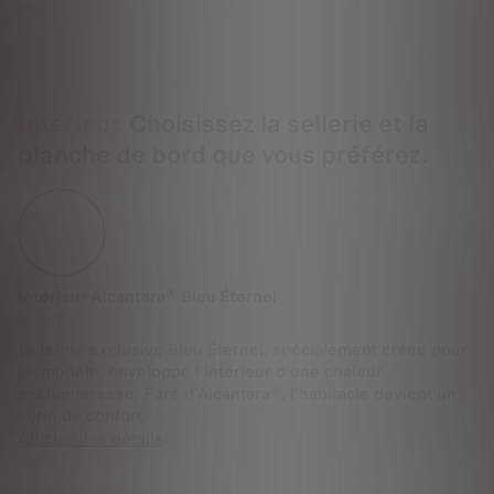
Inclus
Intérieur.
Choisissez la sellerie et la
planche de bord que vous préférez.
Intérieur Alcantara® Bleu Éternel
Inclus
La teinte exclusive Bleu Éternel, spécialement créée pour
ce modèle, enveloppe l’intérieur d'une chaleur
enchanteresse. Paré d’Alcantara®, l’habitacle devient un
écrin de confort, ...
Afficher les détails