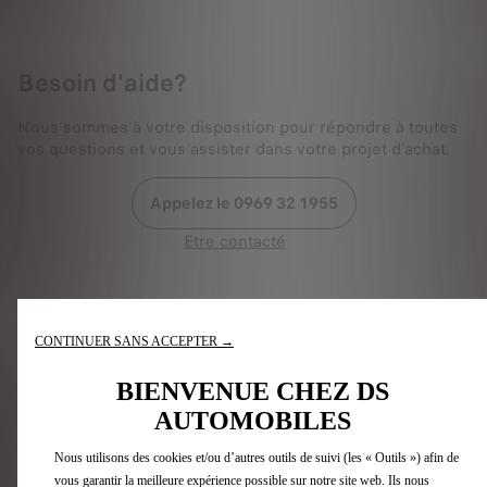
Besoin d'aide?
Nous sommes à votre disposition pour répondre à toutes
vos questions et vous assister dans votre projet d'achat.
Appelez le 0969 32 1955
Etre contacté
CONTINUER SANS ACCEPTER →
Questions et réponses
BIENVENUE CHEZ DS
AUTOMOBILES
COMMENT PASSER COMMANDE EN LIGNE
?
Nous utilisons des cookies et/ou d’autres outils de suivi (les « Outils ») afin de
vous garantir la meilleure expérience possible sur notre site web. Ils nous