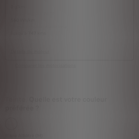
0
g/km
Emission CO2 WLTP
160
Wh/km
Consommation électrique
Jusqu'à
747
kms
Autonomie
Détails du moteur
Comparer les motorisations
Teinte.
Quelle est votre couleur
préférée ?
Blanc Albâtre (M)