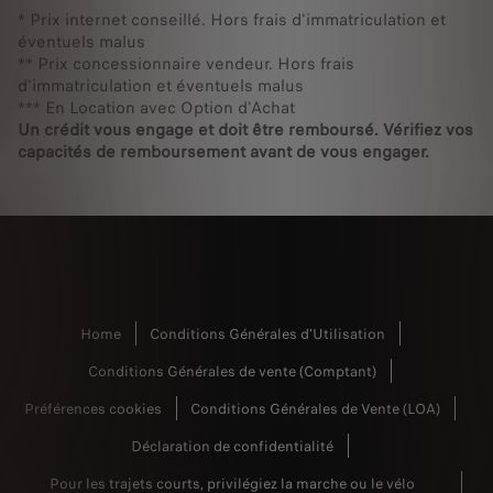
* Prix internet conseillé. Hors frais d'immatriculation et
éventuels malus
** Prix concessionnaire vendeur. Hors frais
d'immatriculation et éventuels malus
*** En Location avec Option d'Achat
Un crédit vous engage et doit être remboursé. Vérifiez vos
capacités de remboursement avant de vous engager.
Home
Conditions Générales d'Utilisation
Conditions Générales de vente (Comptant)
Préférences cookies
Conditions Générales de Vente (LOA)
Déclaration de confidentialité
Pour les trajets courts, privilégiez la marche ou le vélo