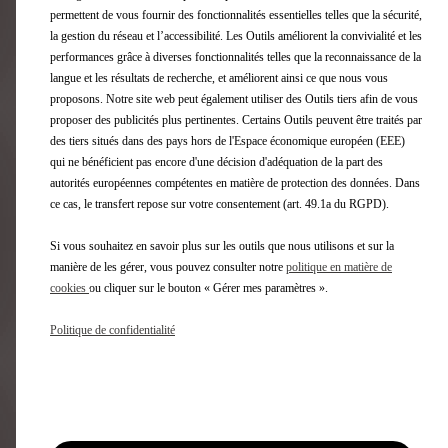
permettent de vous fournir des fonctionnalités essentielles telles que la sécurité,
la gestion du réseau et l’accessibilité. Les Outils améliorent la convivialité et les
CONDITIONS GÉNÉRALES DE VENTE
performances grâce à diverses fonctionnalités telles que la reconnaissance de la
langue et les résultats de recherche, et améliorent ainsi ce que nous vous
proposons. Notre site web peut également utiliser des Outils tiers afin de vous
proposer des publicités plus pertinentes. Certains Outils peuvent être traités par
RECHERCHE D'UN VÉHICULE
des tiers situés dans des pays hors de l'Espace économique européen (EEE)
qui ne bénéficient pas encore d'une décision d'adéquation de la part des
autorités européennes compétentes en matière de protection des données. Dans
DURÉE DE GARANTIE
ce cas, le transfert repose sur votre consentement (art. 49.1a du RGPD).
Si vous souhaitez en savoir plus sur les outils que nous utilisons et sur la
manière de les gérer, vous pouvez consulter notre
politique en matière de
ASSURANCE ET IMMATRICULATION
cookies
ou cliquer sur le bouton « Gérer mes paramètres ».
Politique de confidentialité
ESTIMATION DE REPRISE
OFFRE DE REPRISE FERME