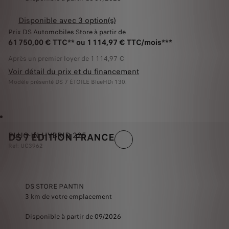
Disponible avec 3 option(s)
Prix DS Automobiles Store à partir de
61 750,00 € TTC** ou 1 114,97 € TTC/mois***
Après un premier loyer de 1 114,97 €
Voir détail du prix et du financement
Modèle présenté DS 7 ÉTOILE BlueHDi 130.
PLUG-IN HYBRID 225
DS 7 ÉDITION FRANCE
Ref: UC3962
DS STORE PANTIN
3 km de votre emplacement
Disponible à partir de 09/2026