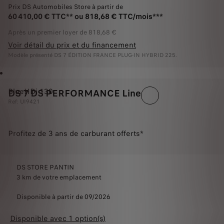
Prix DS Automobiles Store à partir de
60 410,00 € TTC** ou 818,68 € TTC/mois***
Après un premier loyer de 818,68 €
Voir détail du prix et du financement
Modèle présenté DS 7 ÉDITION FRANCE PLUG-IN HYBRID 225.
BlueHDi 130
DS 7 DS PERFORMANCE Line
Ref: UI9421
Profitez de 3 ans de carburant offerts*
DS STORE PANTIN
3 km de votre emplacement
Disponible à partir de 09/2026
Disponible avec 1 option(s)