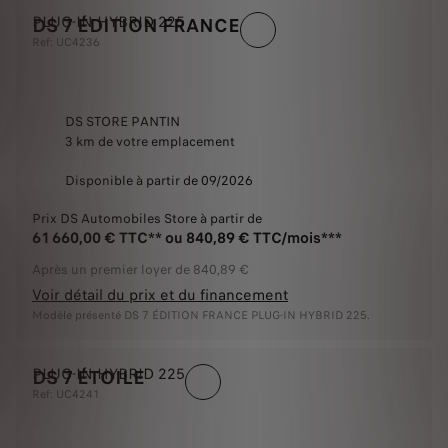
PLUG-IN HYBRID 225
DS 7 ÉDITION FRANCE
Ref: UC4236
DS STORE PANTIN
3 km de votre emplacement
Disponible à partir de 09/2026
Prix DS Automobiles Store à partir de
61 660,00 € TTC** ou 840,89 € TTC/mois***
Après un premier loyer de 840,89 €
Voir détail du prix et du financement
Modèle présenté DS 7 ÉDITION FRANCE PLUG-IN HYBRID 225.
PLUG-IN HYBRID 225
DS 7 ÉTOILE
Ref: UC4241