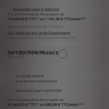
Disponible avec 2 option(s)
Prix DS Automobiles Store à partir de
70 660,00 € TTC** ou 1 147,46 € TTC/mois***
Après un premier loyer de 1 147,46 €
Voir détail du prix et du financement
Modèle présenté DS 7 ÉTOILE PLUG-IN HYBRID 225.
PLUG-IN HYBRID 225
DS 7 ÉDITION FRANCE
Ref: UC4232
DS STORE PANTIN
3 km de votre emplacement
Disponible à partir de 09/2026
Prix DS Automobiles Store à partir de
61 660,00 € TTC** ou 840,89 € TTC/mois***