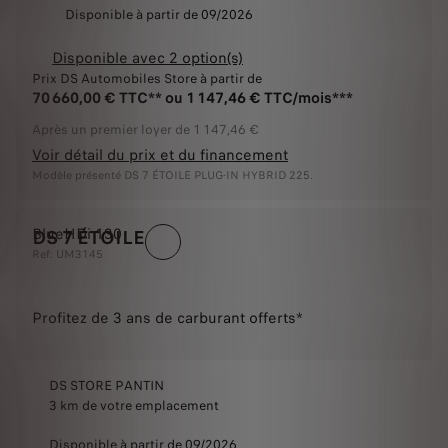
Disponible à partir de 09/2026
Disponible avec 2 option(s)
Prix DS Automobiles Store à partir de
70 660,00 € TTC** ou 1 147,46 € TTC/mois***
Après un premier loyer de 1 147,46 €
Voir détail du prix et du financement
Modèle présenté DS 7 ÉTOILE PLUG-IN HYBRID 225.
BlueHDi 130
DS 7 ÉTOILE
Ref: UM3145
Profitez de 3 ans de carburant offerts*
DS STORE PANTIN
3 km de votre emplacement
Disponible à partir de 09/2026