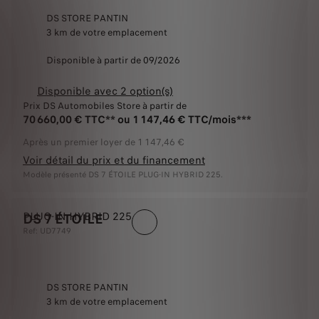
DS STORE PANTIN
3 km de votre emplacement
Disponible à partir de 09/2026
Disponible avec 2 option(s)
Prix DS Automobiles Store à partir de
70 660,00 € TTC** ou 1 147,46 € TTC/mois***
Après un premier loyer de 1 147,46 €
Voir détail du prix et du financement
Modèle présenté DS 7 ÉTOILE PLUG-IN HYBRID 225.
PLUG-IN HYBRID 225
DS 7 ÉTOILE
Ref: UD7749
DS STORE PANTIN
3 km de votre emplacement