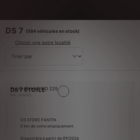
DS 7
(584 véhicules en stock)
Choisir une autre localité
PLUG-IN HYBRID 225
DS 7 ÉTOILE
Ref: UC4505
DS STORE PANTIN
3 km de votre emplacement
Disponible à partir de 09/2026