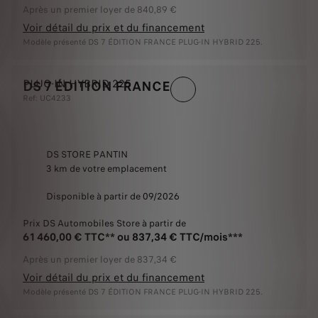
Après un premier loyer de 840,89 €
Voir détail du prix et du financement
Modèle présenté DS 7 ÉDITION FRANCE PLUG-IN HYBRID 225.
PLUG-IN HYBRID 225
DS 7 ÉDITION FRANCE
Ref: UC4233
DS STORE PANTIN
3 km de votre emplacement
Disponible à partir de 09/2026
Prix DS Automobiles Store à partir de
61 460,00 € TTC** ou 837,34 € TTC/mois***
Après un premier loyer de 837,34 €
Voir détail du prix et du financement
Modèle présenté DS 7 ÉDITION FRANCE PLUG-IN HYBRID 225.