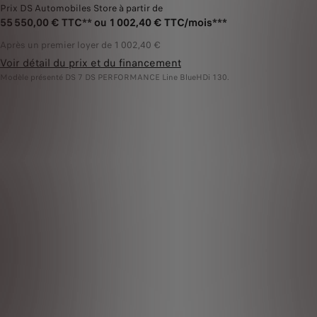
Prix DS Automobiles Store à partir de
55 550,00 € TTC** ou 1 002,40 € TTC/mois***
Après un premier loyer de 1 002,40 €
Voir détail du prix et du financement
Modèle présenté DS 7 DS PERFORMANCE Line BlueHDi 130.